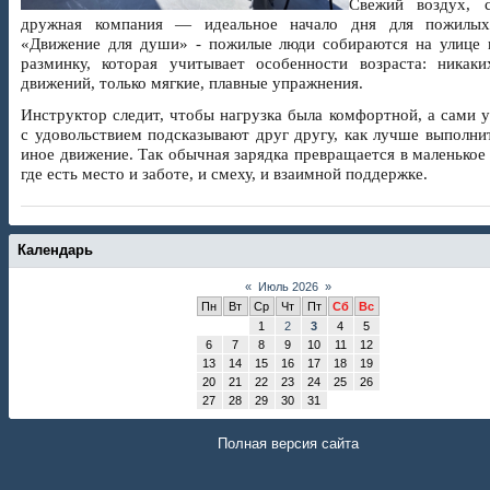
Свежий воздух, 
дружная компания — идеальное начало дня для пожилы
«Движение для души» - пожилые люди собираются на улице 
разминку, которая учитывает особенности возраста: никаки
движений, только мягкие, плавные упражнения.
Инструктор следит, чтобы нагрузка была комфортной, а сами 
с удовольствием подсказывают друг другу, как лучше выполни
иное движение. Так обычная зарядка превращается в маленькое
где есть место и заботе, и смеху, и взаимной поддержке.
Календарь
«
Июль 2026
»
Пн
Вт
Ср
Чт
Пт
Сб
Вс
1
2
3
4
5
6
7
8
9
10
11
12
13
14
15
16
17
18
19
20
21
22
23
24
25
26
27
28
29
30
31
Полная версия сайта