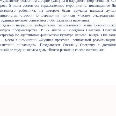
Мурманском областном Дворце культуры и народного творчества им. С.
рова 5 июня состоялось торжественное мероприятие, посвященное Д
циального работника, на котором были вручены награды лучш
ециалистам отрасли. В церемонии приняли участие руководители
трудники центров социального обслуживания населения.
дельно наградили победителей регионального этапа Всероссийско
нкурса профмастерства. В их числе - Вологдина Светлана Олеговн
структор по адаптивной физической культуре нашего Центра. Она заня
место в номинации «Лучшая практика социальной реабилитации
илитации инвалидов». Поздравляем Светлану Олеговну с достойн
енкой ее труда и желаем дальнейшего развития своего потенциала!