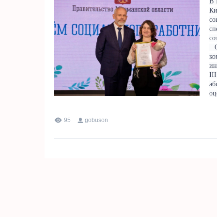
В 
Ки
со
сп
со
От
ко
ин
III
аб
оц
95
gobuson