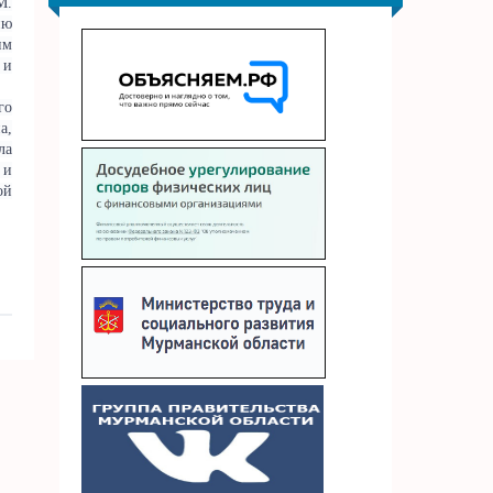
М.
ню
им
 и
го
а,
ла
 и
ой