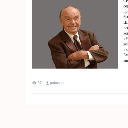
Се
се
це
бы
Ш
ре
ко
«У
жи
вк
Бл
ми
87
gobuson