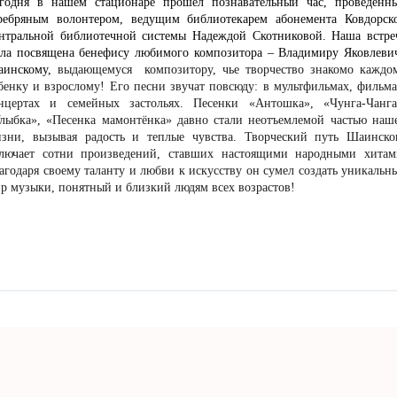
годня в нашем стационаре прошел познавательный час, проведенн
ребряным волонтером, ведущим библиотекарем абонемента Ковдорск
нтральной библиотечной системы Надеждой Скотниковой. Наша встре
ла посвящена бенефису любимого композитора – Владимиру Яковлеви
аинскому,
выдающемуся композитору, чье творчество знакомо каждо
бенку и взрослому! Его песни звучат повсюду: в мультфильмах, фильма
нцертах и семейных застольях. Песенки «Антошка», «Чунга-Чанга
лыбка», «Песенка мамонтёнка» давно стали неотъемлемой частью наш
зни, вызывая радость и теплые чувства. Творческий путь Шаинско
лючает сотни произведений, ставших настоящими народными хитам
агодаря своему таланту и любви к искусству он сумел создать уникальн
р музыки, понятный и близкий людям всех возрастов!