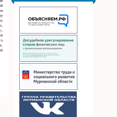
ый
ой
ча
чу
му
х,
»,
ей
го
и.
ый