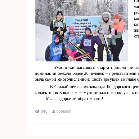
Со
ча
ре
ко
ко
жи
ст
Участники массового старта пришли не за нагр
номинации бежало более 20 человек – представители 
была самой многочисленной: шесть девушек во главе 
В ближайшее время команда Ковдорского центра 
коллективов Ковдорского муниципального округа, кото
Мы за здоровый образ жизни!
340
gobuson