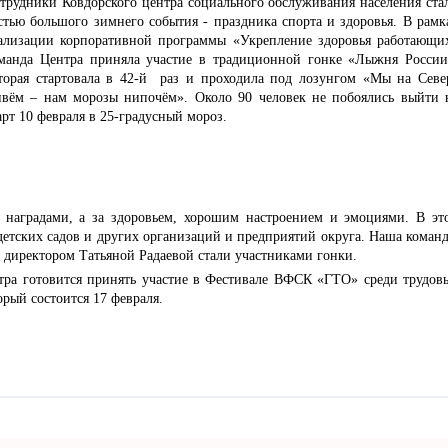
трудники Ковдорского центра социального обслуживания населения ста
стью большого зимнего события - праздника спорта и здоровья. В рамк
ализации корпоративной программы «Укрепление здоровья работающи
манда Центра приняла участие в традиционной гонке «Лыжня России
торая стартовала в 42-й раз и проходила под лозунгом «Мы на Севе
вём – нам морозы нипочём». Около 90 человек не побоялись выйти 
арт 10 февраля в 25-градусный мороз.
адами, а за здоровьем, хорошим настроением и эмоциями. В эт
детских садов и других организаций и предприятий округа. Наша коман
с директором Татьяной Радаевой стали участниками гонки.
готовится принять участие в Фестивале ВФСК «ГТО» среди трудов
рый состоится 17 февраля.