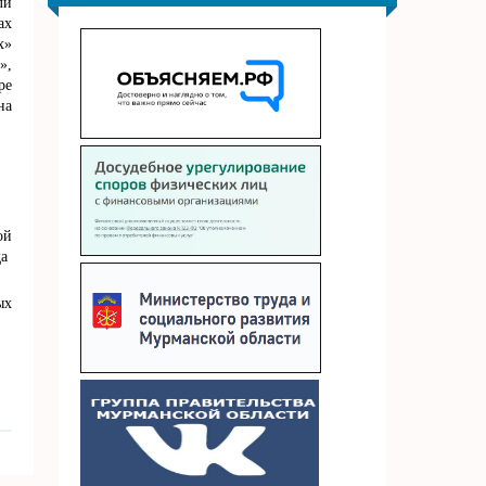
ли
ах
х»
»,
ре
на
ой
да
ых