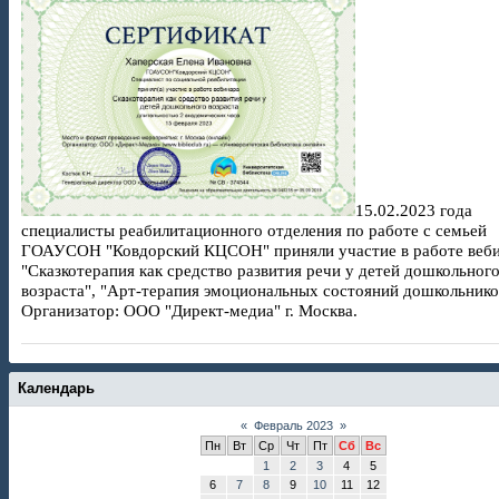
15.02.2023 года
специалисты реабилитационного отделения по работе с семьей
ГОАУСОН "Ковдорский КЦСОН" приняли участие в работе веб
"Сказкотерапия как средство развития речи у детей дошкольног
возраста", "Арт-терапия эмоциональных состояний дошкольнико
Организатор: ООО "Директ-медиа" г. Москва.
Календарь
«
Февраль 2023
»
Пн
Вт
Ср
Чт
Пт
Сб
Вс
1
2
3
4
5
6
7
8
9
10
11
12