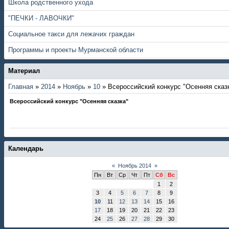
Школа родственного ухода
"ПЕЧКИ - ЛАВОЧКИ"
Социальное такси для лежачих граждан
Программы и проекты Мурманской области
Материал
Главная
»
2014
»
Ноябрь
»
10
» Всероссийский конкурс "Осенняя сказ
Всероссийский конкурс "Осенняя сказка"
Календарь
«
Ноябрь 2014
»
Пн
Вт
Ср
Чт
Пт
Сб
Вс
1
2
3
4
5
6
7
8
9
10
11
12
13
14
15
16
17
18
19
20
21
22
23
24
25
26
27
28
29
30