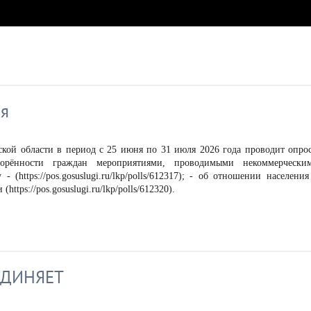
ия
кой области в период с 25 июня по 31 июля 2026 года проводит опро
орённости граждан мероприятиями, проводимыми некоммерчески
https://pos.gosuslugi.ru/lkp/polls/612317); - об отношении населения
tps://pos.gosuslugi.ru/lkp/polls/612320).
ЕДИНЯЕТ