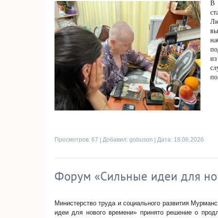
В 
ст
Л
вы
на
по
из
сл
по
Просмотров: 67 | Добавил:
gobuson
| Дата:
18.06.2026
Форум «Сильные идеи для но
Министерство труда и социального развития Мурманс
идеи для нового времени» принято решение о прод