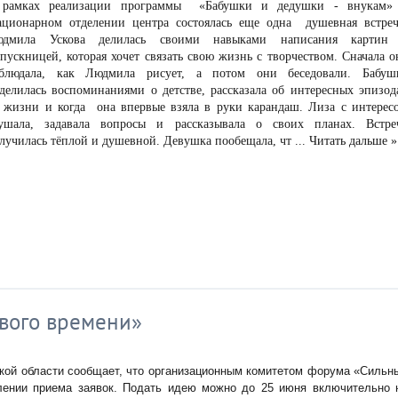
рамках реализации программы «Бабушки и дедушки - внукам»
ационарном отделении центра состоялась еще одна душевная встреч
юдмила Ускова делилась своими навыками написания картин
пускницей, которая хочет связать свою жизнь с творчеством. Сначала о
блюдала, как Людмила рисует, а потом они беседовали. Бабуш
делилась воспоминаниями о детстве, рассказала об интересных эпизод
 жизни и когда она впервые взяла в руки карандаш. Лиза с интерес
ушала, задавала вопросы и рассказывала о своих планах. Встре
лучилась тёплой и душевной. Девушка пообещала, чт
...
Читать дальше »
вого времени»
кой области сообщает, что организационным комитетом форума «Сильн
лении приема заявок. Подать идею можно до 25 июня включительно 