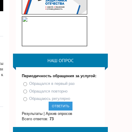
НАШ ОПРОС
сы
ми
 к
Периодичность обращения за услугой:
Обращался в первый раз
Обращался повторно
Обращаюсь регулярно
Результаты
|
Архив опросов
Всего ответов:
73