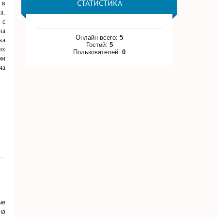
СТАТИСТИКА
 в
а.
 с
на
Онлайн всего:
5
ка
Гостей:
5
ах
Пользователей:
0
ом
ча
ые
на