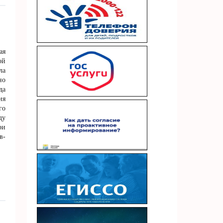
ая
ой
ла
но
да
ия
го
ду
ри
в-