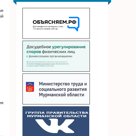
ые
ей
ия