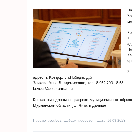
На
Зо
мо
Ко
1.
ад
По
Ка
cp
2.
адрес: г. Ковдор, ул.Победы, д.6
Зайкова Анна Владимировна, тел. 8-952-290-18-58
kovdor@socmurman.ru
Контактные данные в разрезе муниципальных образо
Мурманской области (
...
Читать дальше »
Просмотров: 962 | Добавил:
gobuson
| Дата:
16.03.2023