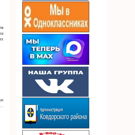
ля
на
их
ше
...