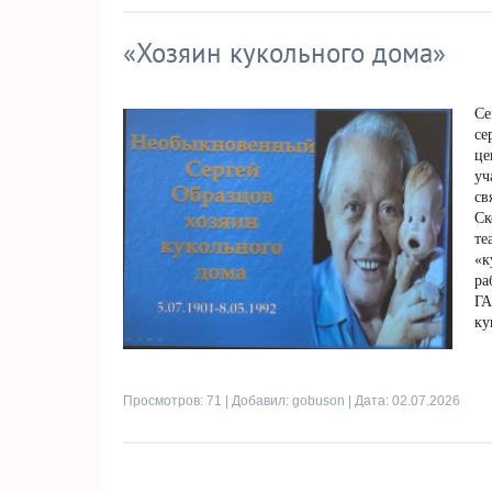
«Хозяин кукольного дома»
Се
се
це
уч
св
Ск
те
«к
ра
ГА
ку
Просмотров: 71 | Добавил:
gobuson
| Дата:
02.07.2026