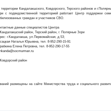
 территории Кандалакшского, Ковдорского, Терского районов и г.Полярн
ри с подведомственной территорией работает Центр поддержки сем
билизованных граждан и участников СВО.
нтактные данные специалистов Центра
 Кандалакшский район, Терский район, г. Полярные Зори
рес: г.Кандалакша, ул.Первомайская, д.53;
сацкая Наталья Юрьевна, тел. 8-952-290-15-91
рабкина Елена Петровна, тел. 8-952-290-17-55
nkanda@socmurman.ru
 Ковдорский район
ваний размещены на сайте Министерства труда и социального развит