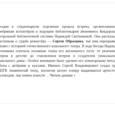
годня в стационарном отделении прошла встреча, организованн
ребряным волонтёром и ведущим библиотекарем абонемента Ковдорск
нтральной библиотечной системы Надеждой Скотниковой. Она рассказа
астникам о судьбе режиссёра —
Сергея Образцова
, чьё имя неразрыв
язано с историей отечественного кукольного театра. В ходе беседы Надеж
отникова осветила основные этапы его жизненного пути: от увлечен
атром в детстве до становления мэтром и создателем уникально
укольного дома». Особое внимание было уделено его новаторскому мето
боты с актёрами и куклами. Именно Сергей Владимирович создал п
ЦТК знаменитый театр, воспитав целую плеяду выдающихся артисто
кловодов, чьи имена известн
...
Читать дальше »