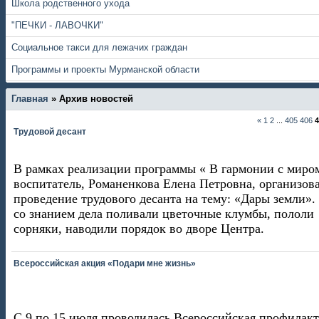
Школа родственного ухода
"ПЕЧКИ - ЛАВОЧКИ"
Социальное такси для лежачих граждан
Программы и проекты Мурманской области
Главная
»
Архив новостей
«
1
2
...
405
406
4
Трудовой десант
В рамках реализации программы « В гармонии с миро
воспитатель, Романенкова Елена Петровна, организов
проведение трудового десанта на тему: «Дары земли».
со знанием дела поливали цветочные клумбы, пололи
сорняки, наводили порядок во дворе Центра.
Всероссийская акция «Подари мне жизнь»
С 9 по 15 июля проводилась Всероссийская профилакт