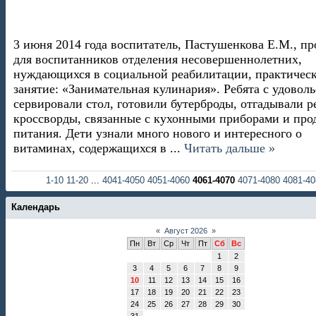
3
июня 2014 года воспитатель, Пастушенкова Е.М., пр
для воспитанников отделения несовершеннолетних,
нуждающихся в социальной реабилитации, практичес
занятие:
«
Занимательная кулинария
».
Ребята с удовол
сервировали стол, готовили бутерброды, отгадывали р
кроссворды, связанные с кухонными приборами и про
питания. Дети узнали много нового и интересного о
витаминах, содержащихся в
...
Читать дальше »
1-10
11-20
...
4041-4050
4051-4060
4061-4070
4071-4080
4081-4
Календарь
«
Август 2026
»
Пн
Вт
Ср
Чт
Пт
Сб
Вс
1
2
3
4
5
6
7
8
9
10
11
12
13
14
15
16
17
18
19
20
21
22
23
24
25
26
27
28
29
30
31