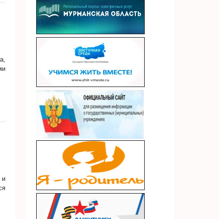
а,
ми
 и
ся