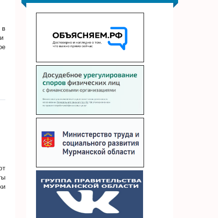
 в
ли
ое
ют
ты
ки