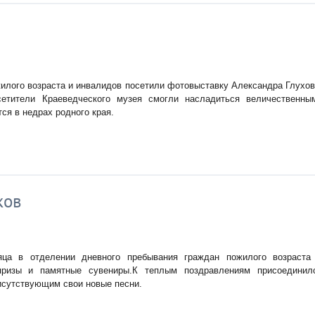
илого возраста и инвалидов посетили фотовыставку Александра Глухов
осетители Краеведческого музея смогли насладиться величественны
ся в недрах родного края.
ков
яца в отделении дневного пребывания граждан пожилого возраста
призы и памятные сувениры.К теплым поздравлениям присоединил
исутствующим свои новые песни.