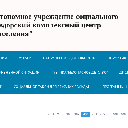
втономное учреждение социального
вдорский комплексный центр
аселения"
ЕНИИ
УСЛУГИ
НАПРАВЛЕНИЯ ДЕЯТЕЛЬНОСТИ
НОРМАТИВН
 ЖИЗНЕННОЙ СИТУАЦИИ
РУБРИКА "БЕЗОПАСНОЕ ДЕТСТВО"
ДИС
И"
СОЦИАЛЬНОЕ ТАКСИ ДЛЯ ЛЕЖАЧИХ ГРАЖДАН
ПРОГРАММЫ И
...
...
«
1
2
398
399
400
401
402
408
409