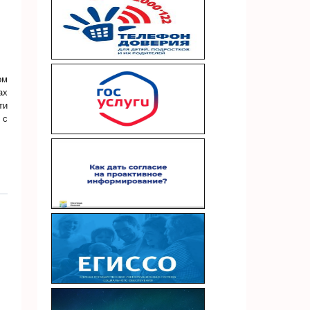
ом
ах
ти
 с