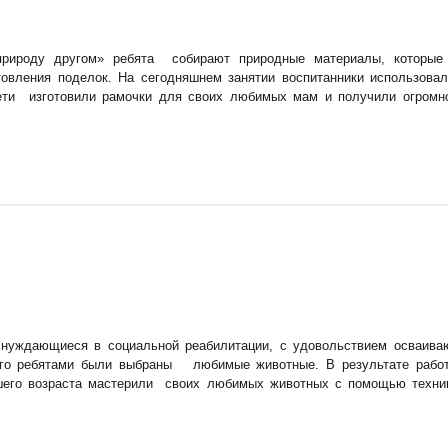
рироду другом» ребята собирают природные материалы, которые
товления поделок. На сегодняшнем занятии воспитанники использова
Дети изготовили рамочки для своих любимых мам и получили огромн
 нуждающиеся в социальной реабилитации, с удовольствием осваива
ого ребятами были выбраны любимые животные. В результате рабо
дшего возраста мастерили своих любимых животных с помощью техни