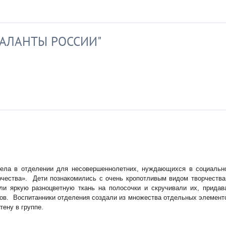
ТАЛАНТЫ РОССИИ"
вела в отделении для несовершеннолетних, нуждающихся в социальн
рчества». Дети познакомились с очень кропотливым видом творчества
ли яркую разноцветную ткань на полосочки и скручивали их, придав
тков. Воспитанники отделения создали из множества отдельных элемент
тену в группе.