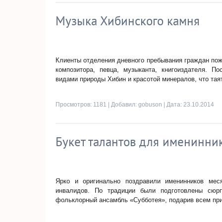
Музыка Хибинского камня
Клиенты отделения дневного пребывания граждан пож
композитора, певца, музыканта, книгоиздателя. П
видами природы Хибин и красотой минералов, что таят
Просмотров: 1181 | Добавил:
gobuson
| Дата:
23.10.2014
Букет талантов для именинни
Ярко и оригинально поздравили именинников мес
инвалидов. По традиции были подготовлены сюр
фольклорный ансамбль «Субботея», подарив всем пр